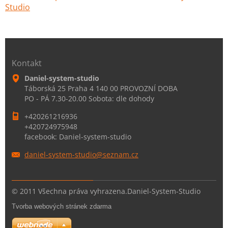
Studio
Kontakt
Daniel-system-studio
Táborská 25 Praha 4 140 00 PROVOZNÍ DOBA
PO - PÁ 7.30-20.00 Sobota: dle dohody
+420261216936
+420724975948
facebook: Daniel-system-studio
daniel-s
ystem-st
udio@sez
nam.cz
© 2011 Všechna práva vyhrazena.Daniel-System-Studio
Tvorba webových stránek zdarma