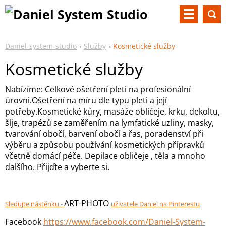
Daniel-system-studio
Služby
Kosmetické služby
Kosmetické služby
Nabízíme: Celkové ošetření pleti na profesionální
úrovni.Ošetření na míru dle typu pleti a její
potřeby.Kosmetické kůry, masáže obličeje, krku, dekoltu,
šíje, trapézů se zaměřením na lymfatické uzliny, masky,
tvarování obočí, barvení obočí a řas, poradenství při
výběru a způsobu používání kosmetických přípravků
včetně domácí péče. Depilace obličeje , těla a mnoho
dalšího. Přijďte a vyberte si.
ART-PHOTO
Sledujte nástěnku -
uživatele Daniel na Pinterestu
Facebook
https://www.facebook.com/Daniel-System-