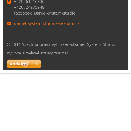
+420261216936
+420724975948
facebook: Daniel-system-studio
daniel-s
ystem-st
udio@sez
nam.cz
© 2011 Všechna práva vyhrazena.Daniel-System-Studio
Vytvořte si webové stránky zdarma!