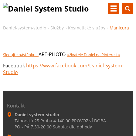
Daniel-system-studio
Služby
Kosmetické služby
Manicura
ART-PHOTO
Sledujte nástěnku -
uživatele Daniel na Pinterestu
Facebook
https://www.facebook.com/Daniel-System-
Studio
Kontakt
Daniel-system-studio
Táborská 25 Praha 4 140 00 PROVOZNÍ DOBA
PO - PÁ 7.30-20.00 Sobota: dle dohody