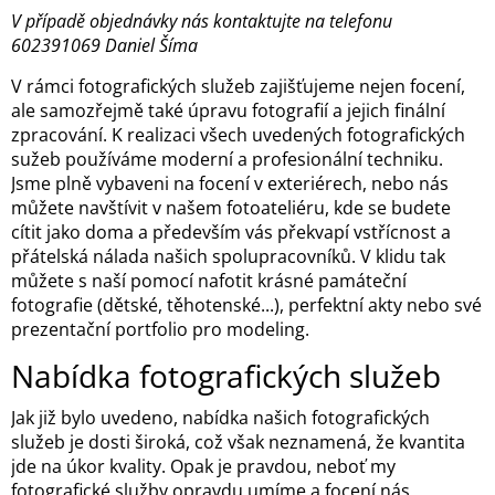
V případě objednávky nás kontaktujte na telefonu
602391069 Daniel Šíma
V rámci fotografických služeb zajišťujeme nejen focení,
ale samozřejmě také úpravu fotografií a jejich finální
zpracování. K realizaci všech uvedených fotografických
sužeb používáme moderní a profesionální techniku.
Jsme plně vybaveni na focení v exteriérech, nebo nás
můžete navštívit v našem fotoateliéru, kde se budete
cítit jako doma a především vás překvapí vstřícnost a
přátelská nálada našich spolupracovníků. V klidu tak
můžete s naší pomocí nafotit krásné památeční
fotografie (dětské, těhotenské...), perfektní akty nebo své
prezentační portfolio pro modeling.
Nabídka fotografických služeb
Jak již bylo uvedeno, nabídka našich fotografických
služeb je dosti široká, což však neznamená, že kvantita
jde na úkor kvality. Opak je pravdou, neboť my
fotografické služby opravdu umíme a focení nás