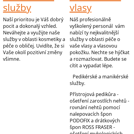
služby
vlasy
Naší prioritou je Váš dobrý
Náš profesionálně
pocit a dokonalý vzhled.
vyškolený personál vám
Neváhejte a využijte naše
nabízí ty nejkvalitnější
služby v oblasti kosmetiky a
služby v oblasti péče o
péče o obličej. Uvidíte, že si
vaše vlasy a vlasovou
Vaše okolí pozitivní změny
pokožku. Nechte se hýčkat
všimne.
a rozmazlovat. Budete se
cítit a vypadat lépe.
Pedikérské a manikérské
služby.
Přístrojová pedikůra -
ošetření zarostlích nehtů -
rovnání nehtů pomocí
nalepovacích špon
PODOFIX a drátkových
špon ROSS FRASER -
ošetření mykologických