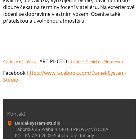
kvalitně, ale zakázky vyřizujeme rychle, navíc nemusíte
dlouze čekat na termíny focení v ateliéru. Na exteriérové
focení se dopravíme vlastním vozem. Oceníte také
přátelskou a uvolněnou atmosféru.
ART-PHOTO
Sledujte nástěnku -
uživatele Daniel na Pinterestu
Facebook
https://www.facebook.com/Daniel-System-
Studio
Kontakt
Daniel-system-studio
Táborská 25 Praha 4 140 00 PROVOZNÍ DOBA
PO - PÁ 7.30-20.00 Sobota: dle dohody